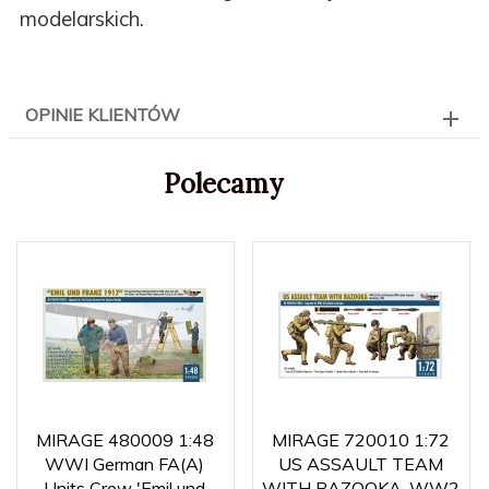
modelarskich.
OPINIE KLIENTÓW
Polecamy
MIRAGE 480009 1:48
MIRAGE 720010 1:72
WWI German FA(A)
US ASSAULT TEAM
Units Crew 'Emil und
WITH BAZOOKA, WW2