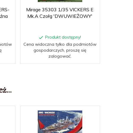
ERS-
Mirage 35303 1/35 VICKERS E
Mirage 35
źna
Mk.A Czołg 'DWUWIEŻOWY'
PANCERNY
Produkt dostępny!
P
miotów
Cena widoczna tylko dla podmiotów
Cena widocz
ę
gospodarczych, proszę się
gospoda
zalogować.
ż...