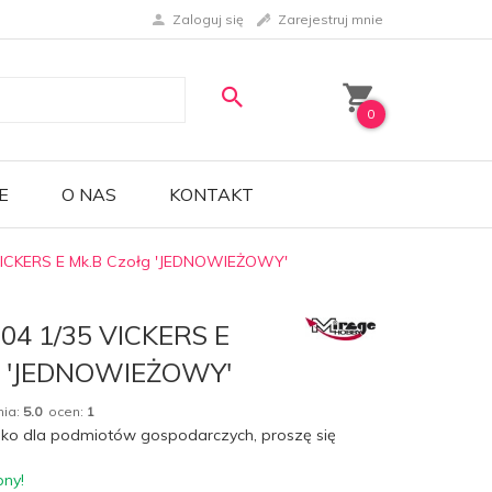
Zaloguj się
Zarejestruj mnie
0
E
O NAS
KONTAKT
VICKERS E Mk.B Czołg 'JEDNOWIEŻOWY'
304 1/35 VICKERS E
g 'JEDNOWIEŻOWY'
nia:
5.0
ocen:
1
lko dla podmiotów gospodarczych, proszę się
pny!