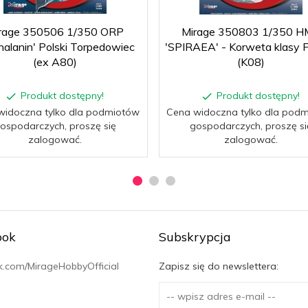
rage 350506 1/350 ORP
Mirage 350803 1/350 H
halanin' Polski Torpedowiec
'SPIRAEA' - Korweta klasy 
(ex A80)
(K08)
Produkt dostępny!
Produkt dostępny!
widoczna tylko dla podmiotów
Cena widoczna tylko dla pod
ospodarczych, proszę się
gospodarczych, proszę si
zalogować.
zalogować.
ook
Subskrypcja
.com/MirageHobbyOfficial
Zapisz się do newslettera: