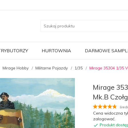
TRYBUTORZY
HURTOWNIA
DARMOWE SAMPL
Mirage Hobby
Militarne Pojazdy
1/35
Mirage 35304 1/35 
Mirage 35
Mk.B Czoł
śred
Cena widoczna ty
zalogować.
Produkt dostę