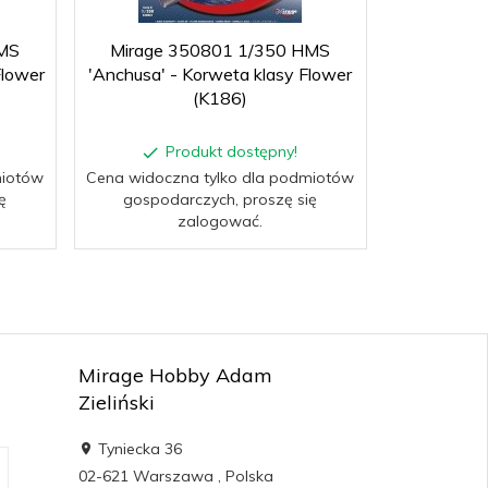
MS
Mirage 350801 1/350 HMS
Mirage 
Flower
'Anchusa' - Korweta klasy Flower
'Zinnia' -
(K186)
Produkt dostępny!
P
miotów
Cena widoczna tylko dla podmiotów
Cena widocz
ę
gospodarczych, proszę się
gospoda
zalogować.
Mirage Hobby Adam
Zieliński
Tyniecka 36
02-621
Warszawa
,
Polska