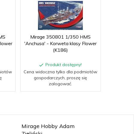
MS
Mirage 350801 1/350 HMS
Mirage 
Flower
'Anchusa' - Korweta klasy Flower
'Zinnia' -
(K186)
Produkt dostępny!
P
miotów
Cena widoczna tylko dla podmiotów
Cena widocz
ę
gospodarczych, proszę się
gospoda
zalogować.
Mirage Hobby Adam
Zieliński