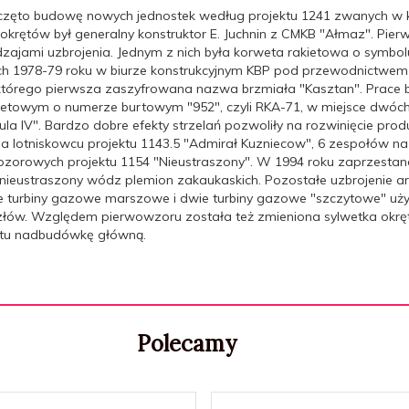
zęto budowę nowych jednostek według projektu 1241 zwanych w kod
krętów był generalny konstruktor E. Juchnin z CMKB "Ałmaz". Pie
dzajami uzbrojenia. Jednym z nich była korweta rakietowa o symbo
tach 1978-79 roku w biurze konstrukcyjnym KBP pod przewodnictwe
którego pierwsza zaszyfrowana nazwa brzmiała "Kasztan". Prace 
kietowym o numerze burtowym "952", czyli RKA-71, w miejsce dwóc
tula IV". Bardzo dobre efekty strzelań pozwoliły na rozwinięcie pr
na lotniskowcu projektu 1143.5 "Admirał Kuzniecow", 6 zespołów 
zorowych projektu 1154 "Nieustraszony". W 1994 roku zaprzestano
i nieustraszony wódz plemion zakaukaskich. Pozostałe uzbrojenie art
dwie turbiny gazowe marszowe i dwie turbiny gazowe "szczytowe" u
złów. Względem pierwowzoru została też zmieniona sylwetka okr
rętu nadbudówkę główną.
Polecamy