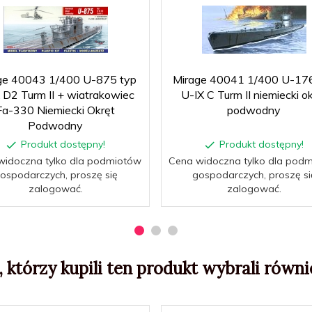
ge 40043 1/400 U-875 typ
Mirage 40041 1/400 U-176
 D2 Turm II + wiatrakowiec
U-IX C Turm II niemiecki o
Fa-330 Niemiecki Okręt
podwodny
Podwodny
Produkt dostępny!
Produkt dostępny!
widoczna tylko dla podmiotów
Cena widoczna tylko dla pod
ospodarczych, proszę się
gospodarczych, proszę si
zalogować.
zalogować.
, którzy kupili ten produkt wybrali równie