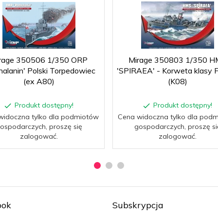
rage 350506 1/350 ORP
Mirage 350803 1/350 H
halanin' Polski Torpedowiec
'SPIRAEA' - Korweta klasy 
(ex A80)
(K08)
Produkt dostępny!
Produkt dostępny!
widoczna tylko dla podmiotów
Cena widoczna tylko dla pod
ospodarczych, proszę się
gospodarczych, proszę si
zalogować.
zalogować.
ook
Subskrypcja