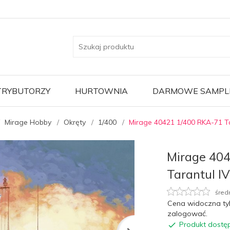
TRYBUTORZY
HURTOWNIA
DARMOWE SAMPL
Mirage Hobby
Okręty
1/400
Mirage 40421 1/400 RKA-71 Ta
Mirage 40
Tarantul I
śred
Cena widoczna ty
zalogować.
Produkt dostę