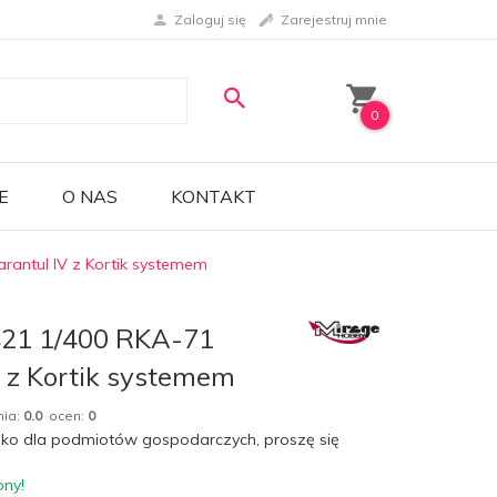
Zaloguj się
Zarejestruj mnie
0
E
O NAS
KONTAKT
rantul IV z Kortik systemem
421 1/400 RKA-71
V z Kortik systemem
nia:
0.0
ocen:
0
lko dla podmiotów gospodarczych, proszę się
pny!