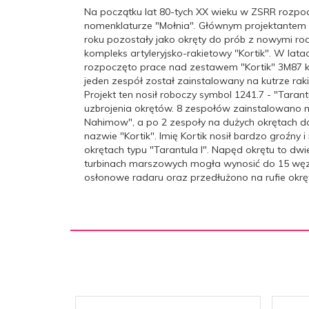
Na początku lat 80-tych XX wieku w ZSRR rozpoc
nomenklaturze "Mołnia". Głównym projektantem o
roku pozostały jako okręty do prób z nowymi ro
kompleks artyleryjsko-rakietowy "Kortik". W la
rozpoczęto prace nad zestawem "Kortik" 3M87 
jeden zespół został zainstalowany na kutrze ra
Projekt ten nosił roboczy symbol 1241.7 - "Taran
uzbrojenia okrętów. 8 zespołów zainstalowano 
Nahimow", a po 2 zespoły na dużych okrętach do
nazwie "Kortik". Imię Kortik nosił bardzo groźny 
okrętach typu "Tarantula I". Napęd okrętu to 
turbinach marszowych mogła wynosić do 15 wę
osłonowe radaru oraz przedłużono na rufie ok