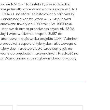
zie NATO - "Tarantula I", a w radzieckiej
rwsze jednostki które wodowano jeszcze w 1979
lu RKA-71, na której zainstalowano najnowszy
m Generalnego konstruktora A. G. Szipunowa
badawcze trwały do 1989 roku. W 1983 roku
h stanowisk armat przeciwlotniczych AK-630M.
odukcji i wprowadzenie zespołu 3M87 do
na atomowym krążowniku projektu 1144 "Admirał
 produkcji zespołu artyleryjsko-rakietowego o
yleryjskie i rakietowe było takie same jak na
żywane do prędkości maksymalnych. Prędkość na
ętu. Wzmocniono maszt główny dodano kopuły