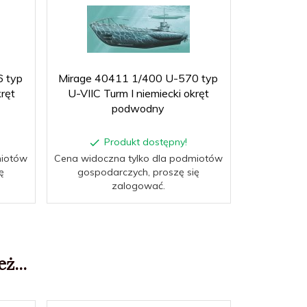
 typ
Mirage 40411 1/400 U-570 typ
Mirage 400
kręt
U-VIIC Turm I niemiecki okręt
IX A Tu
podwodny
Produkt dostępny!
P
miotów
Cena widoczna tylko dla podmiotów
Cena widocz
ę
gospodarczych, proszę się
gospoda
zalogować.
ż...