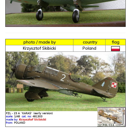
photo / made by
country
flag
Krzysztof Skibicki
Poland