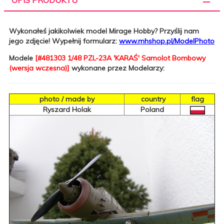
OPIS PRODUKTU
Wykonałeś jakikolwiek model Mirage Hobby? Przyślij nam
jego zdjęcie! Wypełnij formularz:
www.mhshop.pl/ModelPhoto
Modele
[#481303 1/48 PZL-23A 'KARAŚ' Samolot Bombowy
(wersja wczesna)]
wykonane przez Modelarzy:
photo / made by
country
flag
Ryszard Holak
Poland