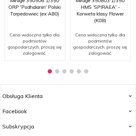
Mirage 350506 1/350
Mirage 350803 1/350
ORP 'Podhalanin' Polski
HMS 'SPIRAEA' -
Torpedowiec (ex A80)
Korweta klasy Flower
(K08)
Cena widoczna tylko dla
Cena widoczna tylko dla
podmiotów
podmiotów
gospodarczych, proszę się
gospodarczych, proszę się
zalogować.
zalogować.
Obsługa Klienta
Facebook
Subskrypcja