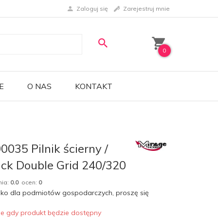
Zaloguj się
Zarejestruj mnie
0
E
O NAS
KONTAKT
035 Pilnik ścierny /
ick Double Grid 240/320
nia:
0.0
ocen:
0
lko dla podmiotów gospodarczych, proszę się
ie gdy produkt będzie dostępny