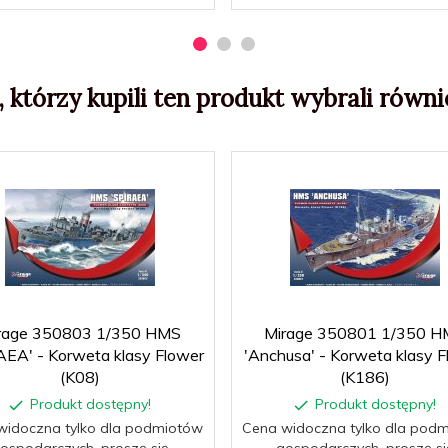
, którzy kupili ten produkt wybrali równie
rage 350803 1/350 HMS
Mirage 350801 1/350 H
AEA' - Korweta klasy Flower
'Anchusa' - Korweta klasy F
(K08)
(K186)
Produkt dostępny!
Produkt dostępny!
widoczna tylko dla podmiotów
Cena widoczna tylko dla pod