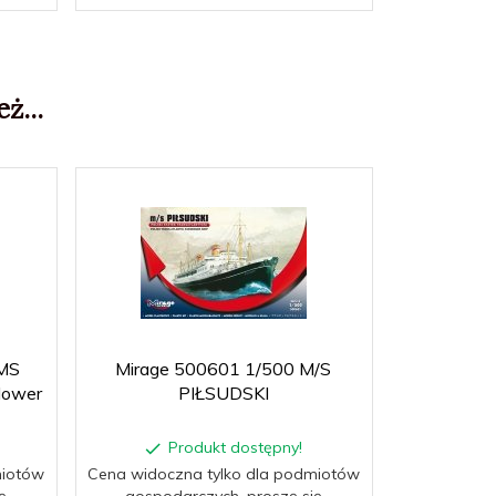
ż...
MS
Mirage 500601 1/500 M/S
Mirage
lower
PIŁSUDSKI
Produkt dostępny!
P
miotów
Cena widoczna tylko dla podmiotów
Cena widocz