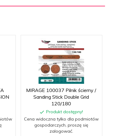
TA
MIRAGE 100037 Pilnik ścierny /
MIRAGE 1
SION
Sanding Stick Double Grid
TIP PR
120/180
Produkt dostępny!
P
miotów
Cena widoczna tylko dla podmiotów
Cena widocz
ę
gospodarczych, proszę się
gospoda
zalogować.