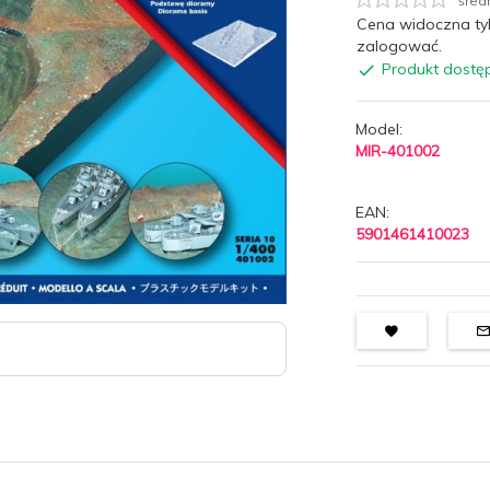
śred
Cena widoczna ty
zalogować.
Produkt dostę
Model:
MIR-401002
EAN:
5901461410023