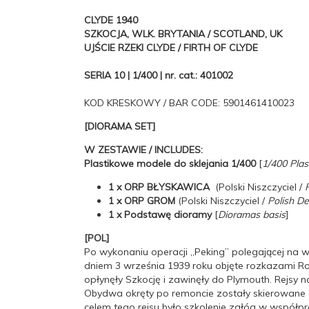
CLYDE 1940
SZKOCJA, WLK. BRYTANIA / SCOTLAND, UK
UJŚCIE RZEKI CLYDE / FIRTH OF CLYDE
SERIA 10 | 1/400 | nr. cat.: 401002
KOD KRESKOWY / BAR CODE: 5901461410023
[DIORAMA SET]
W ZESTAWIE / INCLUDES:
Plastikowe modele do sklejania 1/400
[
1/400 Plas
1 x ORP BŁYSKAWICA
(Polski Niszczyciel /
P
1 x ORP GROM
(Polski Niszczyciel /
Polish De
1 x Podstawę dioramy
[
Dioramas basis
]
[POL]
Po wykonaniu operacji „Peking” polegającej na wy
dniem 3 września 1939 roku objęte rozkazami Roy
opłynęły Szkocję i zawinęły do Plymouth. Rejsy n
Obydwa okręty po remoncie zostały skierowane 
celem tego rejsu było szkolenie załóg w współpra