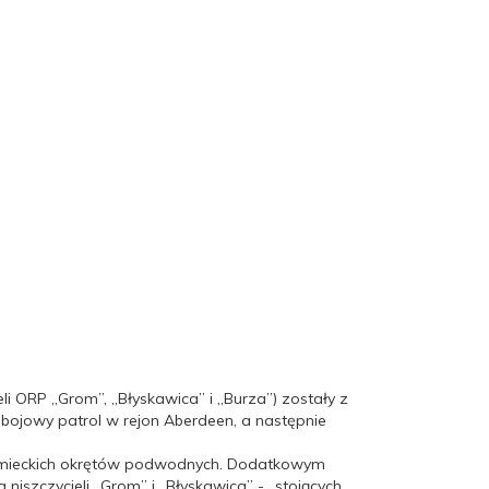
li ORP „Grom”, „Błyskawica” i „Burza”) zostały z
 bojowy patrol w rejon Aberdeen, a następnie
niemieckich okrętów podwodnych. Dodatkowym
niszczycieli „Grom” i „Błyskawica” - „stojących