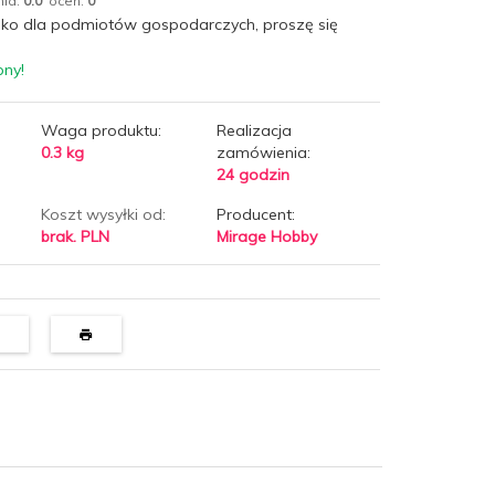
nia:
0.0
ocen:
0
lko dla podmiotów gospodarczych, proszę się
pny!
Waga produktu:
Realizacja
0.3
kg
zamówienia:
24 godzin
Koszt wysyłki od:
Producent:
brak. PLN
Mirage Hobby