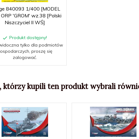
age 840093 1/400 [MODEL
 ORP 'GROM' wz.38 [Polski
Niszczyciel II WŚ]
Produkt dostępny!
widoczna tylko dla podmiotów
ospodarczych, proszę się
zalogować.
, którzy kupili ten produkt wybrali równie