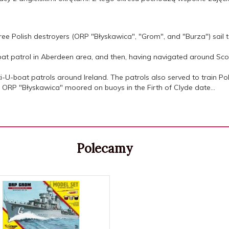
e Polish destroyers (ORP "Błyskawica", "Grom", and "Burza") sail t
t patrol in Aberdeen area, and then, having navigated around Scot
-boat patrols around Ireland. The patrols also served to train Polis
ORP "Błyskawica" moored on buoys in the Firth of Clyde date...
Polecamy