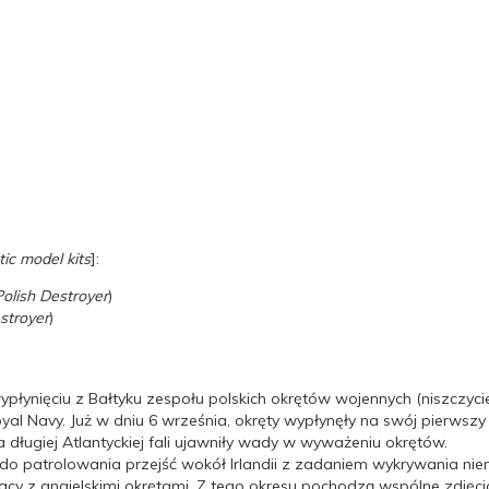
tic model kits
]:
olish Destroyer
)
stroyer
)
płynięciu z Bałtyku zespołu polskich okrętów wojennych (niszczycie
al Navy. Już w dniu 6 września, okręty wypłynęły na swój pierwszy
a długiej Atlantyckiej fali ujawniły wady w wyważeniu okrętów.
do patrolowania przejść wokół Irlandii z zadaniem wykrywania 
cy z angielskimi okrętami. Z tego okresu pochodzą wspólne zdjęcia 