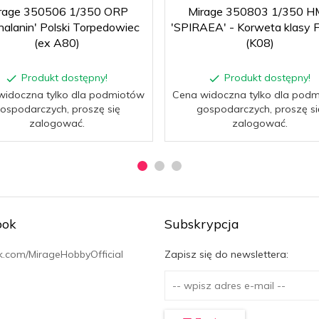
rage 350506 1/350 ORP
Mirage 350803 1/350 H
halanin' Polski Torpedowiec
'SPIRAEA' - Korweta klasy 
(ex A80)
(K08)
Produkt dostępny!
Produkt dostępny!
widoczna tylko dla podmiotów
Cena widoczna tylko dla pod
ospodarczych, proszę się
gospodarczych, proszę si
zalogować.
zalogować.
ook
Subskrypcja
.com/MirageHobbyOfficial
Zapisz się do newslettera: